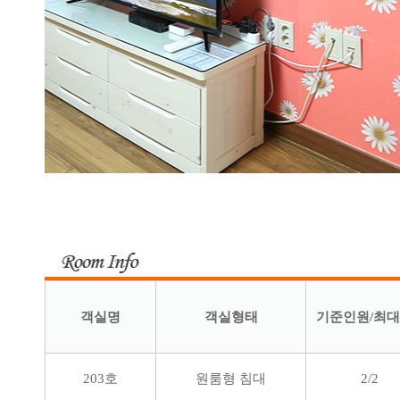
객실명
객실형태
기준인원/최대
203호
원룸형 침대
2/2