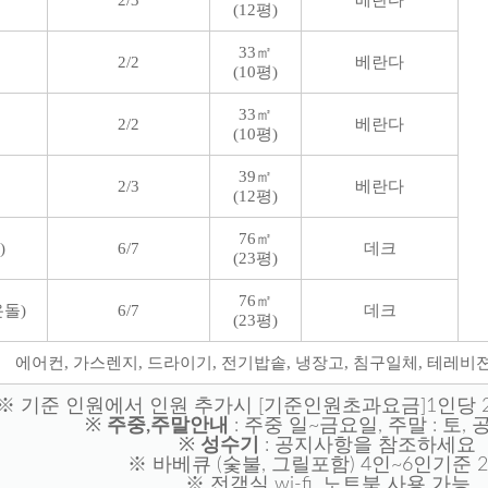
(12평)
33㎡
2/2
베란다
(10평)
33㎡
2/2
베란다
(10평)
39㎡
2/3
베란다
(12평)
76㎡
)
6/7
데크
(23평)
76㎡
돌)
6/7
데크
(23평)
에어컨, 가스렌지, 드라이기, 전기밥솥, 냉장고, 침구일체, 테레비
※ 기준 인원에서 인원 추가시 [기준인원초과요금]1인당 
※
주중,주말안내
: 주중 일~금요일, 주말 : 토,
※
성수기
: 공지사항을 참조하세요
※ 바베큐 (숯불, 그릴포함) 4인~6인기준 
※ 전객실 wi-fi, 노트북 사용 가능