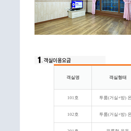
객실명
객실형태
101호
투룸(거실+방) 
102호
투룸(거실+방) 
201호
원룸형 온돌