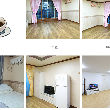
101호
10