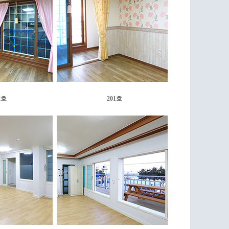
2호
201호