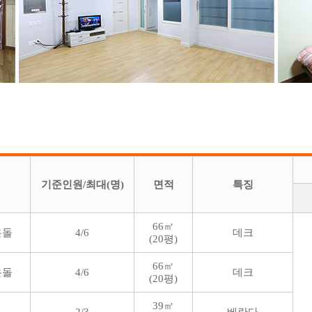
기준인원/최대(명)
면적
특징
66㎡
온돌
4/6
데크
(20평)
66㎡
온돌
4/6
데크
(20평)
39㎡
2/3
베란다