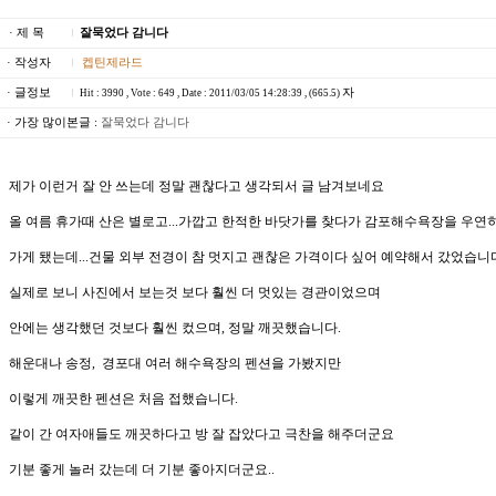
· 제 목
잘묵었다 감니다
· 작성자
켑틴제라드
· 글정보
자
Hit : 3990 , Vote : 649 , Date : 2011/03/05 14:28:39 , (665.5)
· 가장 많이본글 :
잘묵었다 감니다
제가 이런거 잘 안 쓰는데 정말 괜찮다고 생각되서 글 남겨보네요
올 여름 휴가때 산은 별로고...가깝고 한적한 바닷가를 찾다가 감포해수욕장을 우연
가게 됐는데...건물 외부 전경이 참 멋지고 괜찮은 가격이다 싶어 예약해서 갔었습니
실제로 보니 사진에서 보는것 보다 훨씬 더 멋있는 경관이었으며
안에는 생각했던 것보다 훨씬 컸으며, 정말 깨끗했습니다.
해운대나 송정, 경포대 여러 해수욕장의 펜션을 가봤지만
이렇게 깨끗한 펜션은 처음 접했습니다.
같이 간 여자애들도 깨끗하다고 방 잘 잡았다고 극찬을 해주더군요
기분 좋게 놀러 갔는데 더 기분 좋아지더군요..