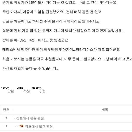
위치도 바닷가와 1분정도의 거리되는 것 같았고...바로 코 앞이 바다더군요
주인 아저씨, 아줌마도 엄청 친절했어요...전혀 터치 같은 건 없고
감포는 처음이라고 하니깐 주위 볼거리나 먹거리도 알려주시고
덕분에 전혀 가볼 맘 없는 곳까지 가보며 빡빡한 일정으로 더 재밌게 놀았네요...
밤에는 아~멋진 야경 ...아직도 못 잊겠군요..
테라스에서 맥주한잔 하며 바닷바람 맞아가며...파라다이스가 따로 없더군요
처음 가보시는 분들은 적극 추천합니다..아무 준비도 필요없어요 그냥 예약 하고 옷
가셔도 재밌게 놀다 올 수 있습니다..
번호
제목
감포에서 젤죤 펜션
18
17
감포에서 젤죤 펜션