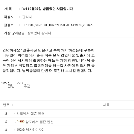
· 제 목
[re] 10월29일 방잡았던 사람입니다
· 작성자
관리자
· 글정보
자
Hit : 1986 , Vote : 531 , Date : 2011/03/05 14:49:24 , (153)
· 가장 많이본글 :
잘묵었다 감니다
안녕하세요? 일출사진 담을려고 숙박까지 하셨는데 구름이
너무많이 끼여있어서 좋은 작품 못 남겼었네요 일출시에 고
등어 선상낚시하러 출항하는 배들은 과히 장관입니다 목 좋
은 자리 선취할려고 출항경쟁을 하는걸 사진에 담으시면 좋
을것입니다. 날씨좋을때 한번 더 도전해 보시길 권합니다.
번호
제목
감포에서 젤죤 펜션
18
17
감포에서 젤죤 펜션
102호 남자3 여자2
16