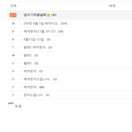
번호
제목
성수기적용날짜
[46]
204호 6월 7일 예약이요
10
(114)
예약문의(11월 24~25)
9
(19)
8월11일~12일
8
(1)
별채1 예약문의
7
(2)
별채2
(1)
별채1
5
(2)
예약문의
4
(1)
예약문의드립니다.
3
(1)
예약문의
2
(86)
문의드립니다
1
(1)