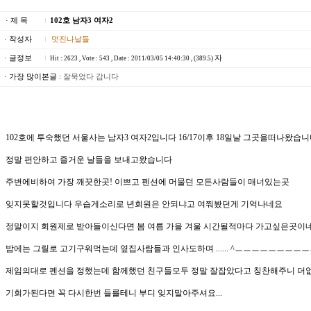
· 제 목
102호 남자3 여자2
· 작성자
멋진나날들
· 글정보
자
Hit : 2623 , Vote : 543 , Date : 2011/03/05 14:40:30 , (389.5)
· 가장 많이본글 :
잘묵었다 감니다
102호에 투숙했던 서울사는 남자3 여자2입니다 16/17이후 18일날 그곳을떠나왔습
정말 편안하고 즐거운 날들을 보내고왔습니다
주변에비하여 가장 깨끗한곳! 이쁘고 펜션에 머물던 모든사람들이 매너있는곳
잊지못할것입니다 우습게소리로 년회원은 안되냐고 여쭤봤던게 기억나네요
정말이지 회원제로 받아들이신다면 봄 여름 가을 겨울 시간될적마다 가고싶은곳이
밤에는 그릴로 고기구워먹는데 옆집사람들과 인사도하며 ...... ^ㅡㅡㅡㅡㅡㅡㅡㅡㅡ
제임의대로 펜션을 정했는데 함께했던 친구들모두 정말 잘잡았다고 칭찬해주니 
기회가된다면 꼭 다시한번 들를테니 부디 잊지말아주셔요...