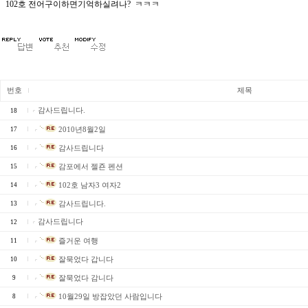
102호 전어구이하면기억하실려나? ㅋㅋㅋ
번호
제목
감사드립니다.
18
17
2010년8월2일
16
감사드립니다
15
감포에서 젤죤 펜션
14
102호 남자3 여자2
13
감사드립니다.
감사드립니다
12
11
즐거운 여행
10
잘묵었다 갑니다
9
잘묵었다 감니다
8
10월29일 방잡았던 사람입니다