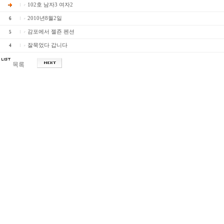
102호 남자3 여자2
2010년8월2일
6
감포에서 젤죤 펜션
5
잘묵었다 갑니다
4